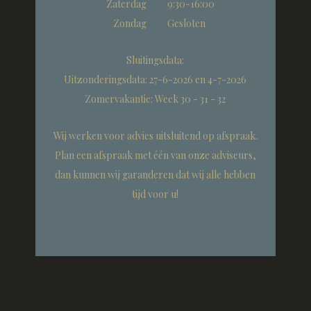
Zaterdag
9:30-16:00
Zondag
Gesloten
Sluitingsdata:
Uitzonderingsdata: 27-6-2026 en 4-7-2026
Zomervakantie: Week 30 - 31 - 32
Wij werken voor advies uitsluitend op afspraak.
Plan een afspraak met één van onze adviseurs,
dan kunnen wij garanderen dat wij alle hebben
tijd voor u!