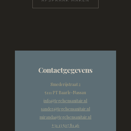
AFSPRAAK MAKEN
Contactgegevens
Smederijstraat 2
5111 PT Baarle-Nassau
info@tegelsensanitair.nl
sander@tegelsensanitair.nl
miranda@tegelsensanitair.nl
+31 13 507 81 46